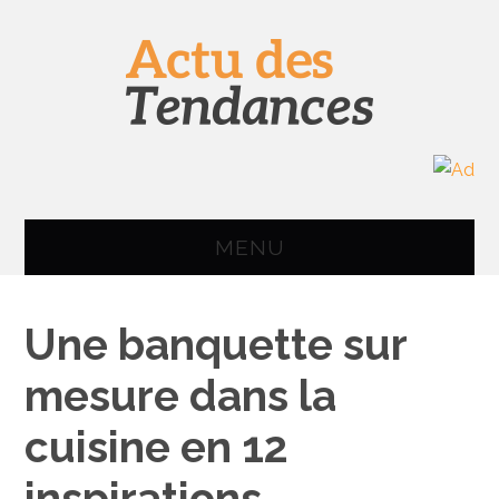
MENU
ACCUEIL
Une banquette sur
IMAGE & SON
mesure dans la
INFORMATIQUE
cuisine en 12
SMARTPHONE
inspirations