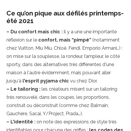
Ce qu’on pique aux défilés printemps-
été 2021
– Du confort mais chic :
il y a une une importante
réflexion sur le
confort, mais “pimpé”
(notamment
chez Vuitton, Miu Miu, Chloé, Fendi, Emporio Armani…) :
on mise sur la souplesse, la rondeur, l’ampleur, le côté
sporty, dans des alternatives très différentes d'une
maison à l'autre évidemment, mais pouvant aller
jusqu'à
l'esprit pyjama chic
vu chez Dior.
– Le tailoring :
les créateurs misent sur un tailoring
très renouvelé, dans les coupes, les proportions,
construit ou déconstruit (comme chez Balmain,
Gauchère, Sacai, Y/Project, Prada…).
– L'identité :
on note des expressions de style très
identifiables pour chacune des griffes :
les codes des