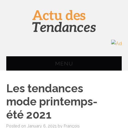
MENU
ACCUEIL
Les tendances
IMAGE & SON
mode printemps-
INFORMATIQUE
été 2021
SMARTPHONE
Posted on
January 6, 2021
by
François