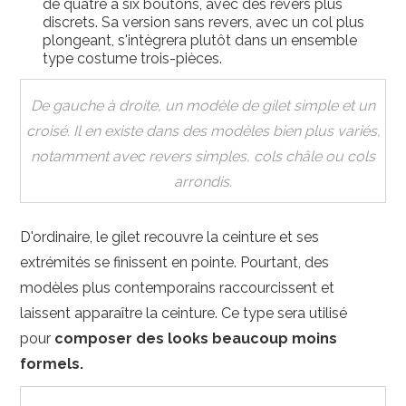
de quatre à six boutons, avec des revers plus
discrets. Sa version sans revers, avec un col plus
plongeant, s'intègrera plutôt dans un ensemble
type costume trois-pièces.
De gauche à droite, un modèle de gilet simple et un
croisé. Il en existe dans des modèles bien plus variés,
notamment avec revers simples, cols châle ou cols
arrondis.
D'ordinaire, le gilet recouvre la ceinture et ses
extrémités se finissent en pointe. Pourtant, des
modèles plus contemporains raccourcissent et
laissent apparaître la ceinture. Ce type sera utilisé
pour
composer des looks beaucoup moins
formels.