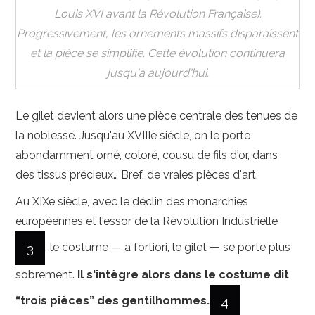
Louis XVI avant la Révolution Française).
Progressivement, les ornements massifs disparaissent
et la pièce se simplifie. Cette évolution continuera
jusqu'à aujourd'hui.
Le gilet devient alors une pièce centrale des tenues de
la noblesse. Jusqu'au XVIIIe siècle, on le porte
abondamment orné, coloré, cousu de fils d'or, dans
des tissus précieux… Bref, de vraies pièces d'art.
Au XIXe siècle, avec le déclin des monarchies
européennes et l'essor de la Révolution Industrielle
3
, le costume — a fortiori, le gilet
—
se porte plus
sobrement.
Il s'intègre alors dans le costume dit
4
“trois pièces” des
gentilhommes.