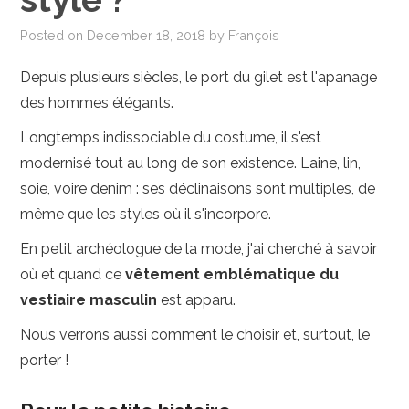
PHOTO
Posted on
December 18, 2018
by
François
MAISON-DECO
Depuis plusieurs siècles, le port du gilet est l'apanage
des hommes élégants.
JARDIN-EXTERIEUR
Longtemps indissociable du costume, il s'est
modernisé tout au long de son existence. Laine, lin,
soie, voire denim : ses déclinaisons sont multiples, de
même que les styles où il s'incorpore.
En petit archéologue de la mode, j'ai cherché à savoir
où et quand ce
vêtement emblématique du
vestiaire masculin
est apparu.
Nous verrons aussi comment le choisir et, surtout, le
porter !