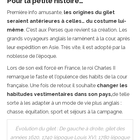
Pour la petite histoire…
Première info amusante,
les origines du gilet
seraient antérieures à celles… du costume lui-
même
. C'est aux Perses que revient sa création. Les
grands voyageurs anglais le ramènent à la cour, après
leur expédition en Asie. Très vite, il est adopté par la
noblesse de l'époque.
Lors de son exil forcé en France, le roi Charles II
remarque le faste et l'opulence des habits de la cour
française. Une fois de retour, il souhaite
changer les
habitudes vestimentaires dans son pays,
de telle
sorte à les adapter à un mode de vie plus anglais :
chasse, équitation, sport et séjours à la campagne.
Évolution du gilet : De gauche à droite, gilet des
années 1620, 1740 (époque Louis XV), 1780 (époque