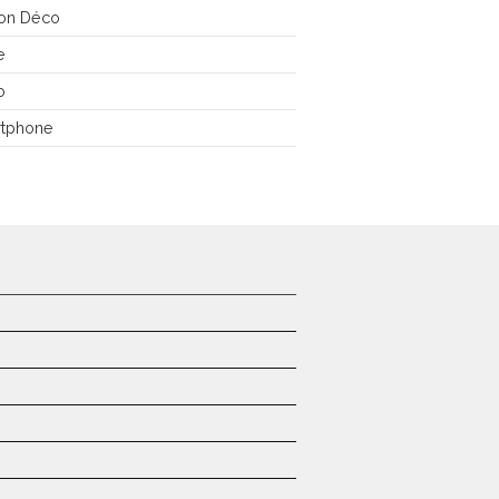
on Déco
e
o
tphone