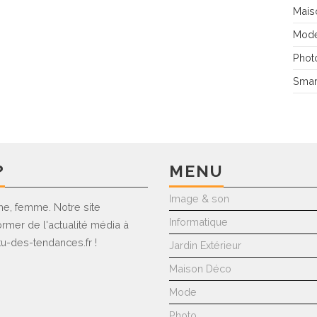
Mais
Mod
Phot
Smar
?
MENU
Image & son
e, femme. Notre site
Informatique
ormer de l'actualité média à
u-des-tendances.fr !
Jardin Extérieur
Maison Déco
Mode
Photo