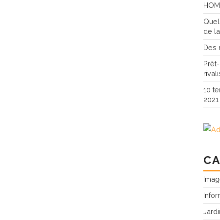
HOM
Quel
de l
Des 
Prêt
rival
10 t
2021
CA
Imag
Info
Jardi