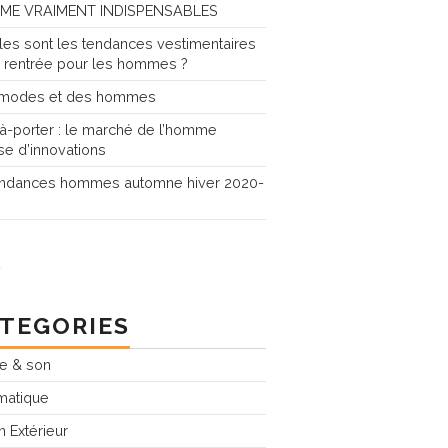
ME VRAIMENT INDISPENSABLES
les sont les tendances vestimentaires
a rentrée pour les hommes ?
modes et des hommes
-à-porter : le marché de l’homme
ise d’innovations
endances hommes automne hiver 2020-
TEGORIES
e & son
rmatique
n Extérieur