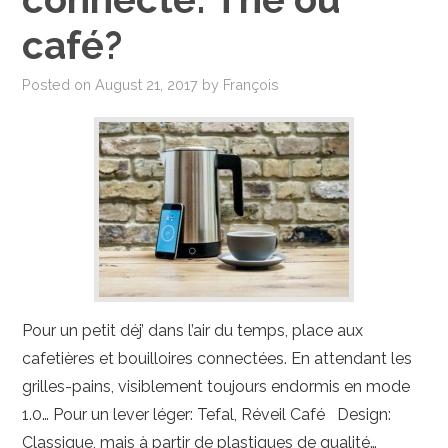
PHOTO
café?
MAISON-DECO
Posted on
August 21, 2017
by
François
JARDIN-EXTERIEUR
Pour un petit déj’ dans l’air du temps, place aux
cafetières et bouilloires connectées. En attendant les
grilles-pains, visiblement toujours endormis en mode
1.0… Pour un lever léger: Tefal, Réveil Café Design:
Classique, mais à partir de plastiques de qualité…