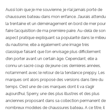
PHOTO
Aussi loin que je me souvienne, je n’ai jamais porté de
chaussures bateau dans mon enfance. J’aurais attendu
MAISON-DECO
la trentaine et un déménagement en bord de mer pour
faire l’acquisition de ma première paire. Au-delà de son
JARDIN-EXTERIEUR
aspect pratique expliquant sa popularité dans le milieu
du nautisme, elle a également une image très
classique faisant que l’on envisage plus difficilement
d’en porter avant un certain âge. Cependant, elle a
connu un sacré coup de jeune ces dernières années,
notamment avec le retour de la tendance preppy. Les
marques ont alors proposé des versions dans l’ère du
temps. C’est une de ces marques dont il va s’agir
aujourd’hui, Sperry, une des plus illustres et des plus
anciennes proposant dans sa collection permanent de
nombreux modèles de chaussures bateau. A ce titre, il